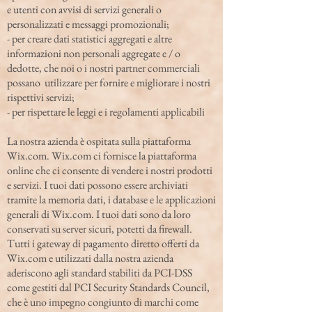
e utenti con avvisi di servizi generali o
personalizzati e messaggi promozionali;
- per creare dati statistici aggregati e altre
informazioni non personali aggregate e / o
dedotte, che noi o i nostri partner commerciali
possano utilizzare per fornire e migliorare i nostri
rispettivi servizi;
- per rispettare le leggi e i regolamenti applicabili
La nostra azienda è ospitata sulla piattaforma
Wix.com. Wix.com ci fornisce la piattaforma
online che ci consente di vendere i nostri prodotti
e servizi. I tuoi dati possono essere archiviati
tramite la memoria dati, i database e le applicazioni
generali di Wix.com. I tuoi dati sono da loro
conservati su server sicuri, potetti da firewall.
Tutti i gateway di pagamento diretto offerti da
Wix.com e utilizzati dalla nostra azienda
aderiscono agli standard stabiliti da PCI-DSS
come gestiti dal PCI Security Standards Council,
che è uno impegno congiunto di marchi come