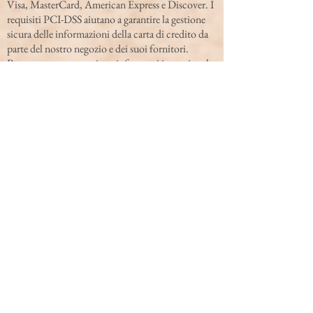
Visa, MasterCard, American Express e Discover. I
requisiti PCI-DSS aiutano a garantire la gestione
sicura delle informazioni della carta di credito da
parte del nostro negozio e dei suoi fornitori.
Potremmo contattarti per informarti in merito al
tuo account, per risolvere problemi relativi al tuo
account, per risolvere una controversia, per
riscuotere commissioni o somme dovute, per
sondare le tue opinioni tramite sondaggi o
questionari, per inviare aggiornamenti sulla nostra
azienda, o come altrimenti necessario potremmo
contattarti per far rispettare il nostro Accordo
stipulato con gli utenti, le leggi nazionali
applicabili e qualsiasi accordo che potremmo
avere con te. A tal fine, potremmo contattarti via
email, telefono, sms e posta ordinaria.
Se non desideri che i tuoi dati vengano elaborati, ti
preghiamo di contattarci all'indirizzo email
legal@otherstorytellers.com
.
Ci riserviamo il diritto di modificare questa
informativa sulla privacy in qualsiasi momento,